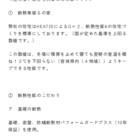
① 断熱等級６の家
弊社の住宅はHEAT20によるG＝２、断熱性能6の住宅づ
くりを標準にしております。（国が定めた基準を上回る
数値です。）
この数値は、冬場に暖房を止めて寝ても翌朝の室温を概
ね１３℃を下回らない（宮城県内（４地域））ようキー
プできる性能です。
② 断熱性能のこだわり
ア 基礎の断熱
基礎、底盤、防蟻断熱材パフォームガードプラス（10年
保証）を使用。