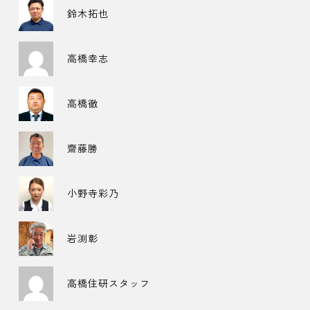
鈴木拓也
高橋幸志
高橋徹
齋藤勝
小野寺彩乃
岩渕彰
高橋住研スタッフ