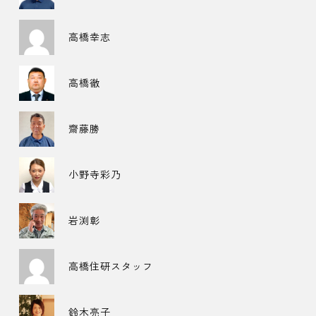
高橋幸志
高橋徹
齋藤勝
小野寺彩乃
岩渕彰
高橋住研スタッフ
鈴木亮子