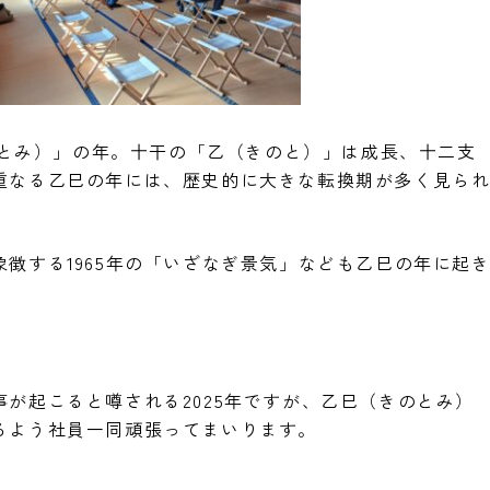
きのとみ）」の年。十干の「乙（きのと）」は成長、十二支
重なる乙巳の年には、歴史的に大きな転換期が多く見ら
徴する1965年の「いざなぎ景気」なども乙巳の年に起
が起こると噂される2025年ですが、乙巳（きのとみ）
るよう社員一同頑張ってまいります。