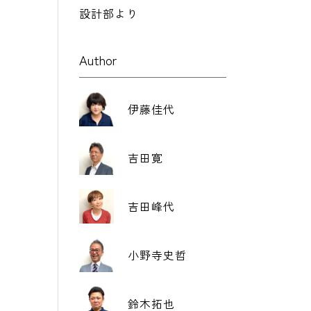
設計部より
Author
伊藤佳代
れ
吉田寛
き
吉田峰代
小野寺史哲
鈴木拓也