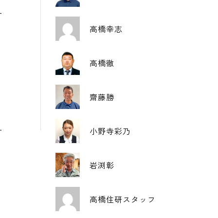
高橋幸志
高橋徹
齋藤勝
小野寺彩乃
岩渕彰
高橋住研スタッフ