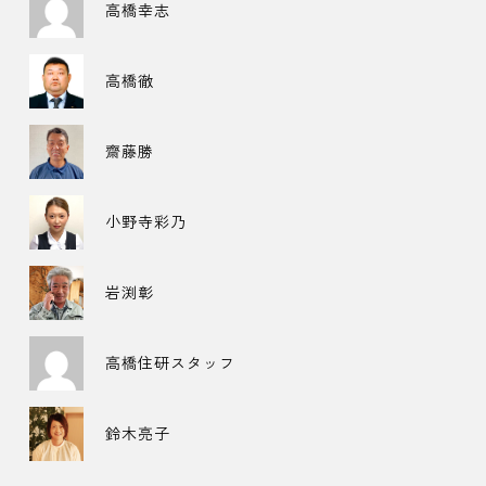
高橋幸志
高橋徹
齋藤勝
小野寺彩乃
岩渕彰
高橋住研スタッフ
鈴木亮子