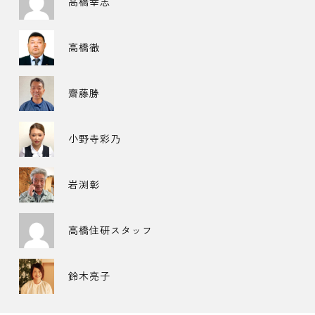
高橋幸志
高橋徹
齋藤勝
小野寺彩乃
岩渕彰
高橋住研スタッフ
鈴木亮子