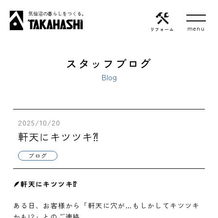
気仙沼の暮らしをつくる。
リフォーム
スタッフブログ
Blog
2025/10/20
軒天にキツツキ⁈
ブログ
🪶
軒天にキツツキ⁉️
ある日、お客様から「軒天に穴が…もしかしてキツツキ
かも!?」とのご連絡。