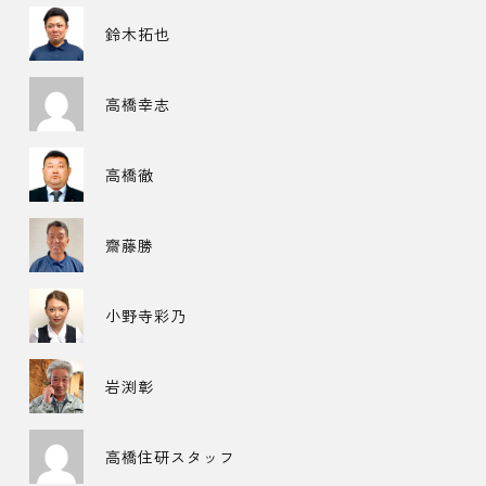
鈴木拓也
高橋幸志
高橋徹
齋藤勝
小野寺彩乃
岩渕彰
高橋住研スタッフ