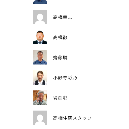
高橋幸志
高橋徹
齋藤勝
小野寺彩乃
岩渕彰
高橋住研スタッフ