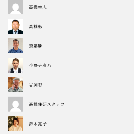
高橋幸志
高橋徹
齋藤勝
小野寺彩乃
岩渕彰
高橋住研スタッフ
鈴木亮子