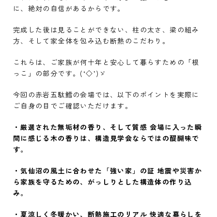
に、絶対の自信があるからです。
完成した後は見ることができない、柱の太さ、梁の組み
方、そして家全体を包み込む断熱のこだわり。
これらは、ご家族が何十年と安心して暮らすための「根
っこ」の部分です。(‘◇’)ゞ
今回の赤岩五駄鱈の会場では、以下のポイントを実際に
ご自身の目でご確認いただけます。
・厳選された無垢材の香り、そして質感 会場に入った瞬
間に感じる木の香りは、構造見学会ならではの醍醐味で
す。
・気仙沼の風土に合わせた「強い家」の証 地震や災害か
ら家族を守るための、がっしりとした構造体の作り込
み。
・夏涼しく冬暖かい、断熱施工のリアル 快適な暮らしを