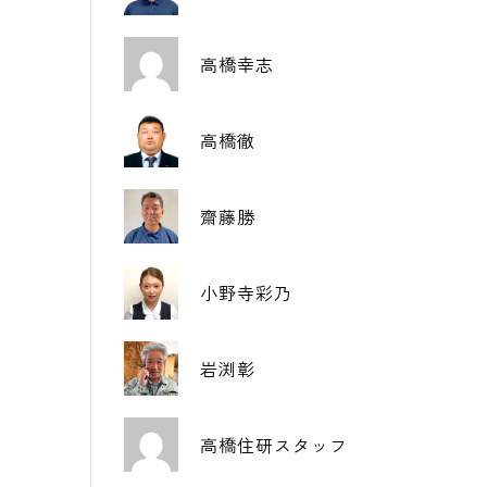
高橋幸志
高橋徹
齋藤勝
小野寺彩乃
岩渕彰
高橋住研スタッフ