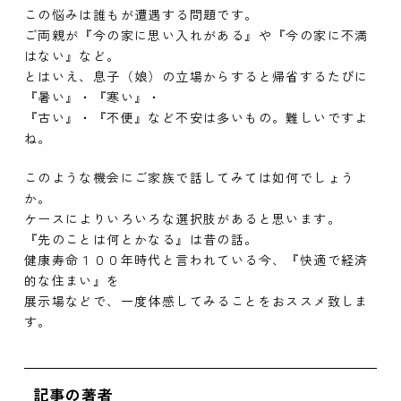
この悩みは誰もが遭遇する問題です。
ご両親が『今の家に思い入れがある』や『今の家に不満
はない』など。
とはいえ、息子（娘）の立場からすると帰省するたびに
『暑い』・『寒い』・
『古い』・『不便』など不安は多いもの。難しいですよ
ね。
このような機会にご家族で話してみては如何でしょう
か。
ケースによりいろいろな選択肢があると思います。
『先のことは何とかなる』は昔の話。
健康寿命１００年時代と言われている今、『快適で経済
的な住まい』を
展示場などで、一度体感してみることをおススメ致しま
す。
記事の著者