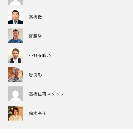
高橋徹
齋藤勝
小野寺彩乃
岩渕彰
高橋住研スタッフ
鈴木亮子