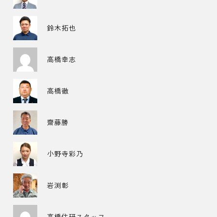
鈴木拓也
高橋幸志
高橋徹
齋藤勝
小野寺彩乃
岩渕彰
高橋住研スタッフ