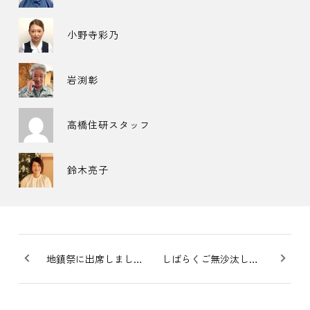
小野寺彩乃
岩渕彰
高橋住研スタッフ
鈴木亮子
地鎮祭に出席しました！
しばらくご無沙汰してました