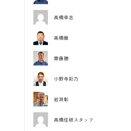
高橋幸志
高橋徹
齋藤勝
小野寺彩乃
岩渕彰
高橋住研スタッフ