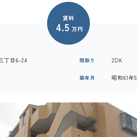
賃料
4.5
万円
丁目6-24
2DK
間取り
昭和61年
築年月