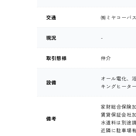
交通
㈱ミヤコーバス
現況
-
取引態様
仲介
オール電化、浴
設備
キングヒータ
家財総合保険加入
賃貸保証会社
備考
水道料は別途
近隣に駐車場