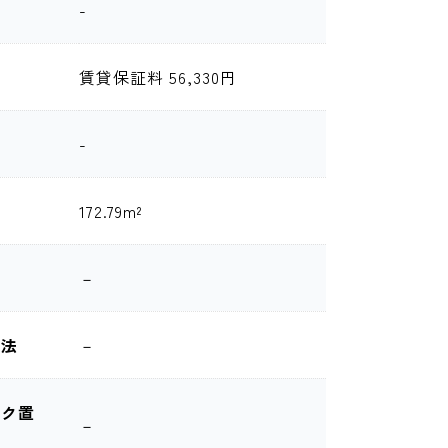
-
金
賃貸保証料 56,330円
-
172.79m²
－
工法
－
イク置
－