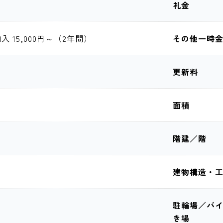
礼金
 15,000円～（2年間）
その他一時
更新料
面積
階建／階
建物構造・
駐輪場／バ
き場