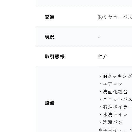
交通
㈱ミヤコーバス
現況
-
取引態様
仲介
・IHクッキン
・エアコン
・洗面化粧台
・ユニットバ
設備
・石油ボイラ
・水洗トイレ
・洗濯パン
＊エコキュー