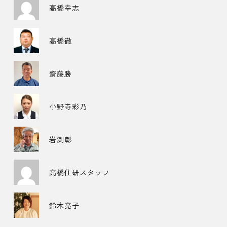
高橋幸志
高橋徹
齋藤勝
小野寺彩乃
岩渕彰
高橋住研スタッフ
鈴木亮子