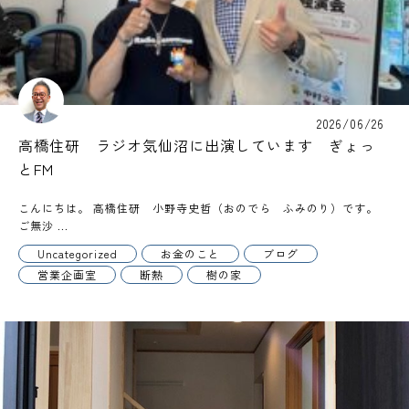
2026/06/26
高橋住研 ラジオ気仙沼に出演しています ぎょっ
とFM
こんにちは。 高橋住研 小野寺史哲（おのでら ふみのり）です。
ご無沙 ...
Uncategorized
お金のこと
ブログ
営業企画室
断熱
樹の家