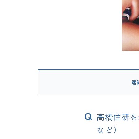
建
Q
高橋住研を
など）