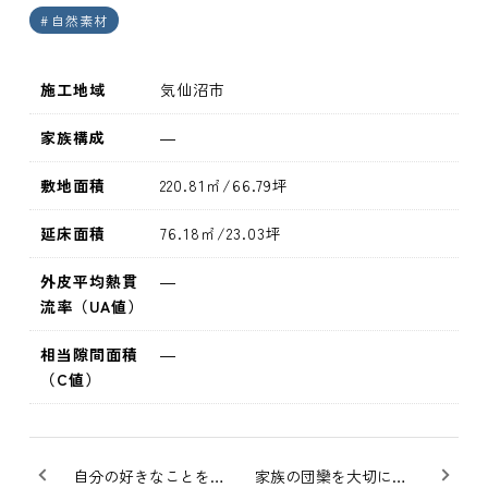
自然素材
施工地域
気仙沼市
家族構成
―
敷地面積
220.81㎡/66.79坪
延床面積
76.18㎡/23.03坪
外皮平均熱貫
―
流率（UA値）
相当隙間面積
―
（C値）
自分の好きなことを楽しめる快適で便利な家
家族の団欒を大切にし、自分時間を楽しめる家