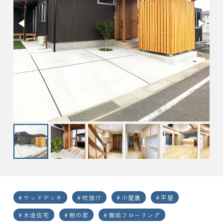
ウッドデッキ
吹抜け
小屋裏
平屋
木造住宅
樹の家
無垢フローリング