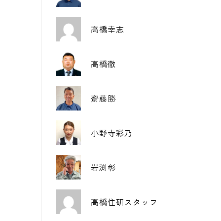
高橋幸志
高橋徹
齋藤勝
小野寺彩乃
岩渕彰
高橋住研スタッフ