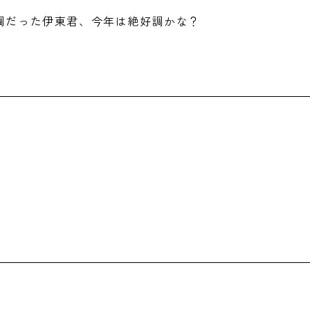
調だった伊東君、今年は絶好調かな？
!