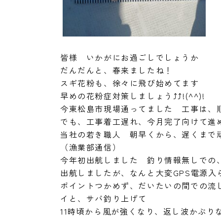
皆様 いかがにお過ごしでしょうか
だんだんと、春来ましたね！
スギ花粉も、徐々に飛び始めてます
早めの花粉症対策しましょう⤴⤴!(^^)!
今東松島市現場通ってました 工事は、順
でも、工事着工遅れ、今月完了向けて進め
当社の若き職人 朝早くから、遅くまで
（漁業部通信）
今年初出航しました 釣り情報無しでの
出航しましたが、なんと大変GPS電源入
ポイントつかめず、だいたいの間での流し
イと、サバ釣り上げて
11時頃から風が強くなり、返し波かぶり