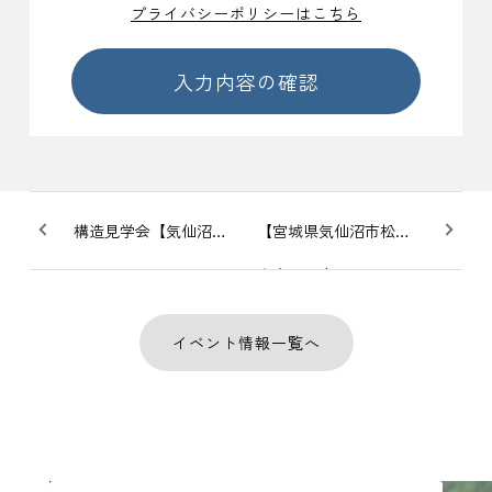
プライバシーポリシーはこちら
入力内容の確認
構造見学会【気仙沼市赤岩五駄鱈】
【宮城県気仙沼市松崎萱】
未来まで安心、やさしさで包む平屋
＜完成見学会＞
イベント情報一覧へ