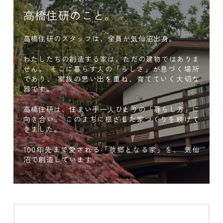
高橋住研のこと。
高橋住研のスタッフは、全員が気仙沼出身。
わたしたちの創造する家は、ただの建物ではありま
せん。
そこに暮らす人の「らしさ」が息づく場所
であり、
家族の思い出を重ね、育てていく大切な
器です。
高橋住研は、住まい手一人ひとりの「暮らし方」に
向き合い、
このまちに根ざした家づくりを続けて
きました。
100年先まで愛される「故郷となる家」を、
気仙
沼で創造しています。