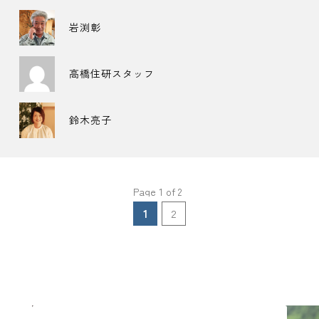
岩渕彰
高橋住研スタッフ
鈴木亮子
Page 1 of 2
1
2