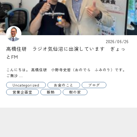
2026/06/26
高橋住研 ラジオ気仙沼に出演しています ぎょっ
とFM
こんにちは。 高橋住研 小野寺史哲（おのでら ふみのり）です。
ご無沙 ...
Uncategorized
お金のこと
ブログ
営業企画室
断熱
樹の家