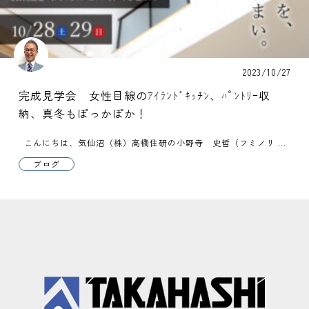
2023/10/27
完成見学会 女性目線のｱｲﾗﾝﾄﾞｷｯﾁﾝ、ﾊﾟﾝﾄﾘｰ収
納、真冬もぽっかぽか！
こんにちは、気仙沼（株）高橋住研の小野寺 史哲（フミノリ ...
ブログ