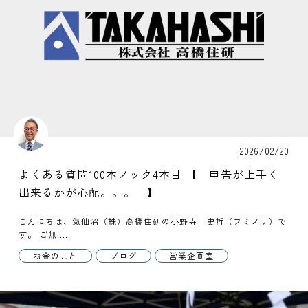
2026/02/20
よくある質問100本ノック4本目 【 申告が上手く
出来るかが心配。。。 】
こんにちは、気仙沼（株）高橋住研の小野寺 史哲（フミノリ）で
す。 ご無 ...
お金のこと
ブログ
営業企画室